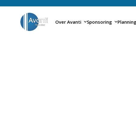
Skip
to
content
Over Avanti
Sponsoring
Plannin