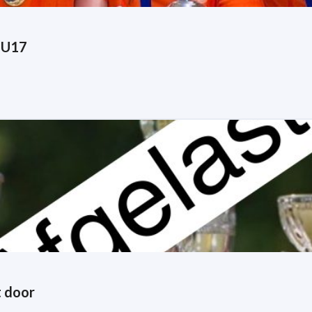
 U17
t door