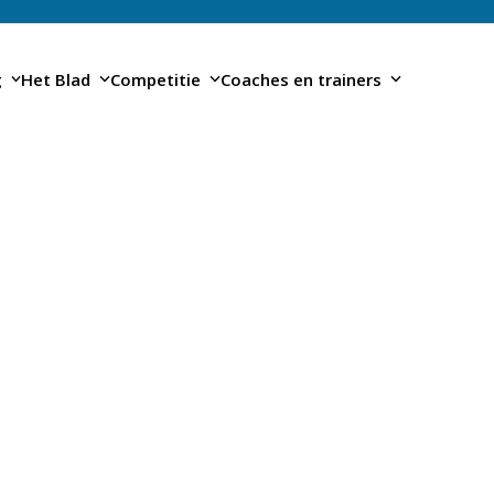
g
Het Blad
Competitie
Coaches en trainers