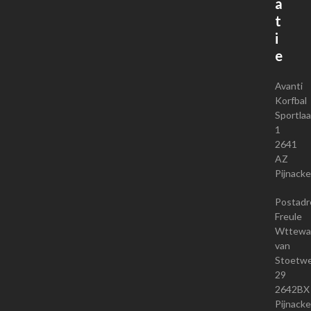
a
t
i
e
Avanti
Korfbal
Sportla
1
2641
AZ
Pijnacke
Postadr
Freule
Wttewaa
van
Stoetwe
29
2642BX
Pijnacke