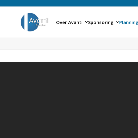
Skip
to
content
Over Avanti
Sponsoring
Plannin