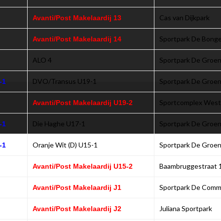
Cas van Dijkpark
Avanti/Post Makelaardij 13
Sportpark De Bong
Avanti/Post Makelaardij 14
ALO 4
Sportpark De Groen
DVO/Transus U19-1
Sportpark De Groen
-1
Sportcomplex Westv
Avanti/Post Makelaardij U19-2
Die Haghe U17-1
Sportpark De Groen
-1
Oranje Wit (D) U15-1
Sportpark De Groen
-1
Baambruggestraat 
Avanti/Post Makelaardij U15-2
Sportpark De Com
Avanti/Post Makelaardij J1
Juliana Sportpark
Avanti/Post Makelaardij J2