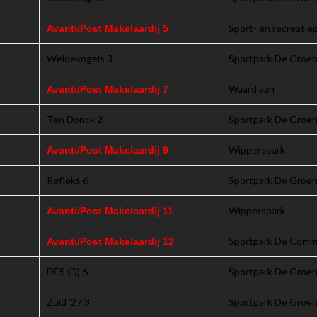
Sport- en recreati
Avanti/Post Makelaardij 5
Weidevogels 3
Sportpark De Groen
Waardlaan
Avanti/Post Makelaardij 7
Ten Donck 2
Sportpark De Groen
Wipperspark
Avanti/Post Makelaardij 9
Refleks 6
Sportpark De Groen
Wipperspark
Avanti/Post Makelaardij 11
Sportpark De Com
Avanti/Post Makelaardij 12
DES (D) 6
Sportpark De Groen
Zuid ’27 3
Sportpark De Groen