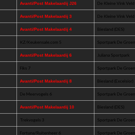
De Kleine Vink Veld
Avanti/Post Makelaardij J26
De Kleine Vink Veld
Avanti/Post Makelaardij 3
Biesland (DES)
Avanti/Post Makelaardij 4
KZ/Keukensale.com 5
Sportpark De Groen
Juliana Sportpark
Avanti/Post Makelaardij 6
Fiks 7
Sportpark De Groen
Biesland (Excelsior)
Avanti/Post Makelaardij 8
De Meervogels 6
Sportpark De Groen
Biesland (DES)
Avanti/Post Makelaardij 10
Trekvogels 3
Sportpark De Groen
Fortuna/Ruitenheer 6
Sportpark De Groen