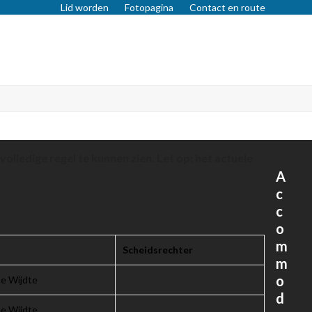
Lid worden
Fotopagina
Contact en route
olledige regel te kunnen zien. Let op: het actuele
A
c
c
o
m
Scheidsrechter
m
o
e Wijdte
d
e Wijdte