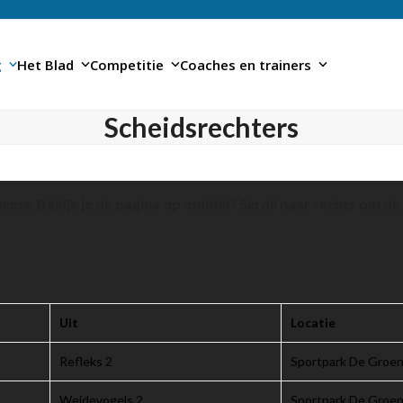
g
Het Blad
Competitie
Coaches en trainers
Scheidsrechters
a. Bekijk je de pagina op mobiel? Scroll naar rechts om de v
Uit
Locatie
Refleks 2
Sportpark De Groen
Weidevogels 2
Sportpark De Groen