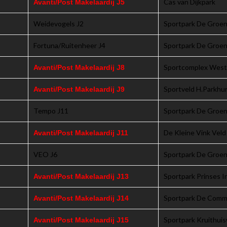
Cas van Dijkpark
Avanti/Post Makelaardij J5
Weidevogels J2
Sportpark De Groen
Fortuna/Ruitenheer J4
Sportpark De Groen
Sportcomplex Westv
Avanti/Post Makelaardij J8
Sportveld H.Parkhu
Avanti/Post Makelaardij J9
Tempo J11
Sportpark De Groen
De Kleine Vink Veld
Avanti/Post Makelaardij J11
VEO J6
Sportpark De Groen
Sportpark Prinses I
Avanti/Post Makelaardij J13
Sportpark De Com
Avanti/Post Makelaardij J14
Sportpark Kruithu
Avanti/Post Makelaardij J15