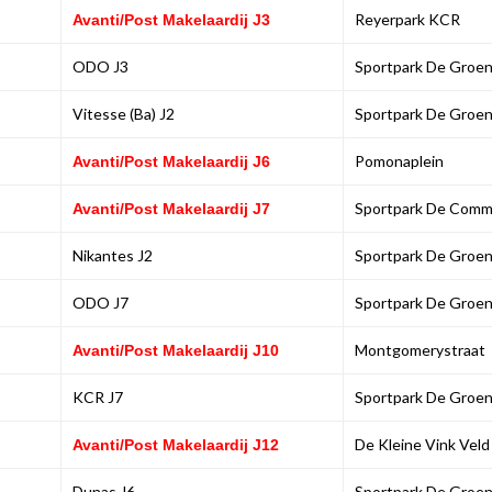
Reyerpark KCR
Avanti/Post Makelaardij J3
ODO J3
Sportpark De Groen
Vitesse (Ba) J2
Sportpark De Groen
Pomonaplein
Avanti/Post Makelaardij J6
Sportpark De Com
Avanti/Post Makelaardij J7
Nikantes J2
Sportpark De Groen
ODO J7
Sportpark De Groen
Montgomerystraat
Avanti/Post Makelaardij J10
KCR J7
Sportpark De Groen
De Kleine Vink Veld
Avanti/Post Makelaardij J12
Dunas J6
Sportpark De Groen