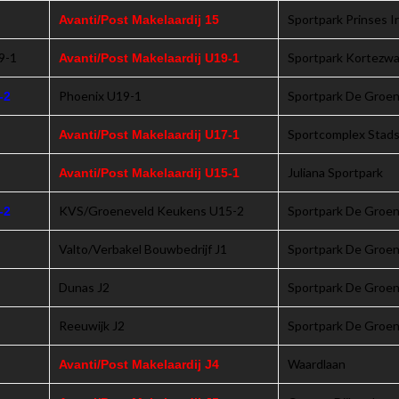
Sportpark Prinses I
Avanti/Post Makelaardij 15
9-1
Sportpark Kortezw
Avanti/Post Makelaardij U19-1
Phoenix U19-1
Sportpark De Groen
-2
Sportcomplex Stads
Avanti/Post Makelaardij U17-1
Juliana Sportpark
Avanti/Post Makelaardij U15-1
KVS/Groeneveld Keukens U15-2
Sportpark De Groen
-2
Valto/Verbakel Bouwbedrijf J1
Sportpark De Groen
Dunas J2
Sportpark De Groen
Reeuwijk J2
Sportpark De Groen
Waardlaan
Avanti/Post Makelaardij J4