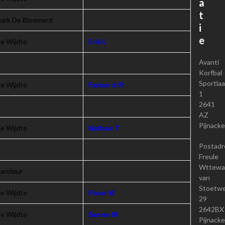
a
t
epark De Bloemerd
i
e
e Wijdte
Erik L
Avanti
Korfbal
Sportla
e Wijdte
Farian d R
1
2641
AZ
Pijnacke
e Wijdte
Nathan T
Postadr
Freule
Wttewaa
mandeur
van
Stoetwe
e Wijdte
Floor M
29
2642BX
e Wijdte
Sanne M
Pijnacke