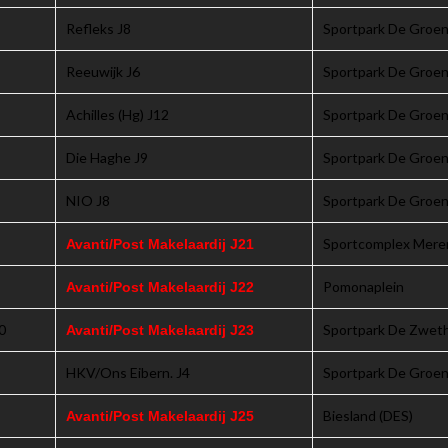
Refleks J8
Sportpark De Groen
Reeuwijk J6
Sportpark De Groen
Achilles (Hg) J12
Sportpark De Groen
Die Haghe J9
Sportpark De Groen
NIO J8
Sportpark De Groen
Sportcomplex Mere
Avanti/Post Makelaardij J21
Pomonaplein
Avanti/Post Makelaardij J22
0
Sportpark De Zwet
Avanti/Post Makelaardij J23
HKV/Ons Eibern. J4
Sportpark De Groen
Biesland (DES)
Avanti/Post Makelaardij J25