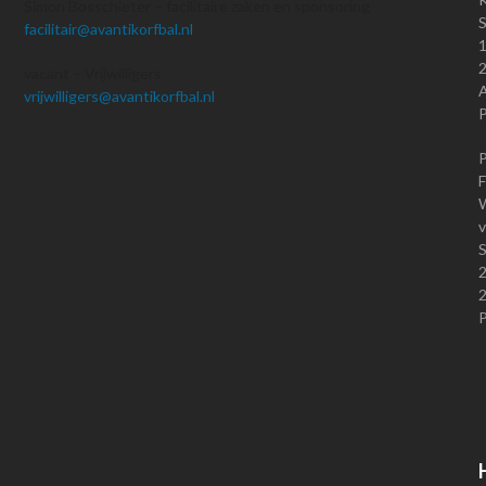
Simon Bosschieter – facilitaire zaken en sponsoring
S
facilitair@avantikorfbal.nl
vacant – Vrijwilligers
vrijwilligers@avantikorfbal.nl
P
P
F
W
v
S
P