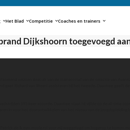
g
Het Blad
Competitie
Coaches en trainers
sbrand Dijkshoorn toegevoegd aan 
 komend seizoen deel uit van de trainersstaf van de selectie van Avant
brand gaat Richard van Weert assisteren bij het tweede. Daarmee geeft d
edstrijden 595 keer scoorde. Daarmee staat hij vijfde op de all-time tops
 jaren in voor het doorontwikkelen van het niveau van de jeugdopleiding 
ick zie ik een mooie rol voor mij weggelegd om hogerop te komen met de 