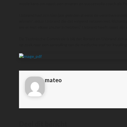
mooie kans om naast een ervaren en succesvolle coach als Pat
IJsbrand had zo’n tien jaar geleden al eens de verantwoordeli
wissels”, aldus IJsbrand die dat volgend seizoen met Richard g
we er met elkaar plezier in hebben.” IJsbrand heeft naast zij
De Technische Commissie is blij dat Ronald en IJsbrand zich a
op zoek naar een aanvulling van de medische staf ter invullin
mateo
Deel dit bericht