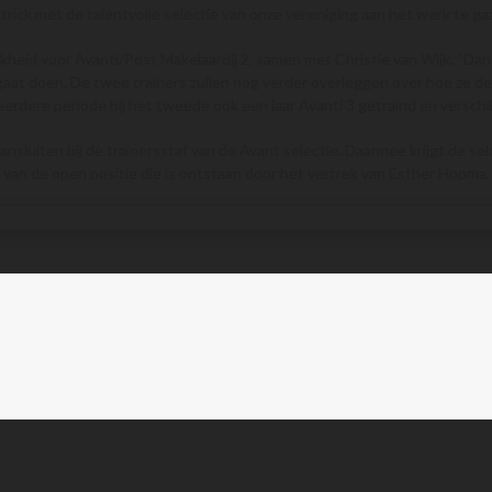
rick met de talentvolle selectie van onze vereniging aan het werk te gaa
jkheid voor Avanti/Post Makelaardij 2, samen met Christie van Wijk. “Dan 
aat doen. De twee trainers zullen nog verder overleggen over hoe ze de ta
n eerdere periode bij het tweede ook een jaar Avanti 3 getraind en versch
ansluiten bij de trainersstaf van de Avant selectie. Daarmee krijgt de s
g van de open positie die is ontstaan door het vertrek van Esther Hopma.