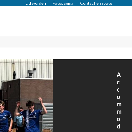
Lid worden
Fotopagina
Contact en route
A
c
c
o
m
m
o
d