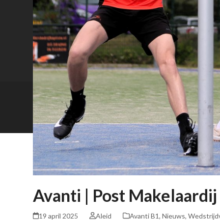
Avanti | Post Makelaardi
19 april 2025
Aleid
Avanti B1
,
Nieuws
,
Wedstrijd