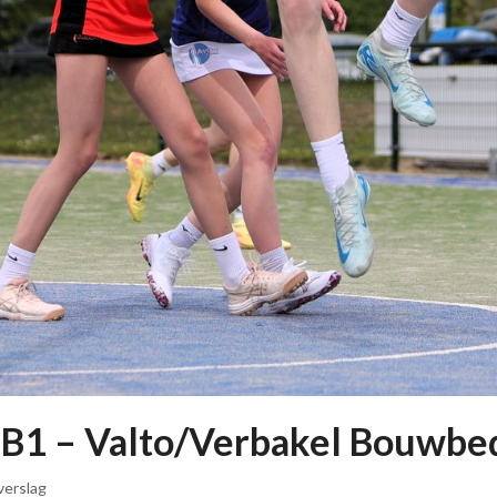
j B1 – Valto/Verbakel Bouwbed
verslag