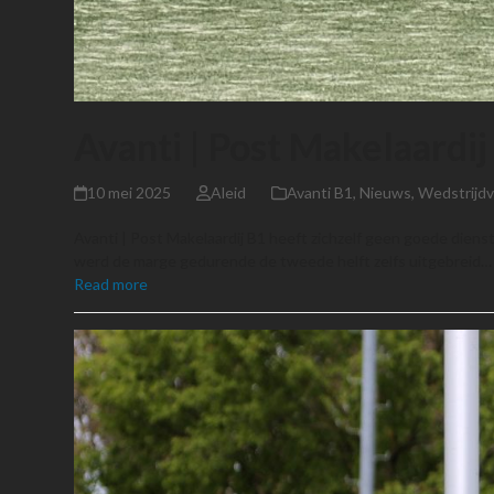
Avanti | Post Makelaardi
10 mei 2025
Aleid
Avanti B1
,
Nieuws
,
Wedstrijdv
Avanti | Post Makelaardij B1 heeft zichzelf geen goede diens
werd de marge gedurende de tweede helft zelfs uitgebreid…
Read more