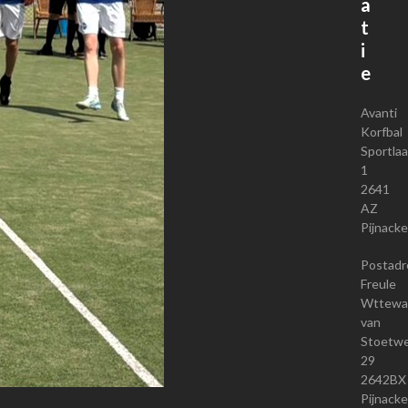
a
t
i
e
Avanti
Korfbal
Sportla
1
2641
AZ
Pijnacke
Postadr
Freule
Wttewaa
van
Stoetwe
29
2642BX
Pijnacke