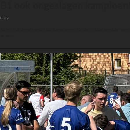
j B1 ook ongeslagen kampioen
rslag
k bij het indrukwekkende rijtje kampioenen. Op de slotdag werd de numme
 in de…