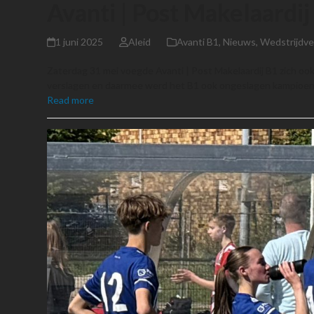
Avanti | Post Makelaardi
1 juni 2025
Aleid
Avanti B1
,
Nieuws
,
Wedstrijdve
Zaterdag 31 mei voegde Avanti | Post Makelaardij B1 zich oo
verslagen en daarmee werd het B1 ook ongeslagen kampioen
Read more