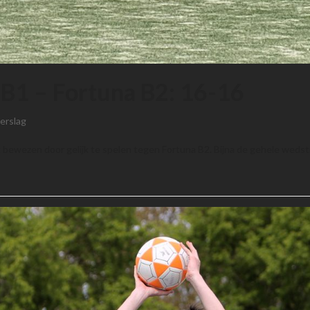
j B1 – Fortuna B2: 16-16
erslag
t bewezen door gelijk te spelen tegen Fortuna B2. Bijna de gehele wedst